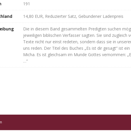
n
191
chland
14,80 EUR, Reduzierter Satz, Gebundener Ladenpreis
eibung
Die in diesem Band gesammelten Predigten suchen mögl
jeweiligen biblischen Verfasser sagten. Sie sind zugleich 
Texte nicht nur einst redeten, sondern dass sie in unser
uns reden. Der Titel des Buches „Es ist dir gesagt“ ist e
Micha. Es ist gleichsam im Munde Gottes vernommen: „Es 
…“
en